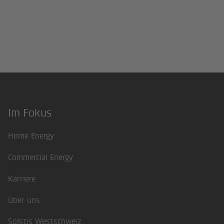
Im Fokus
Footer
Home Energy
Commercial Energy
Karriere
Über uns
Solstis Westschweiz