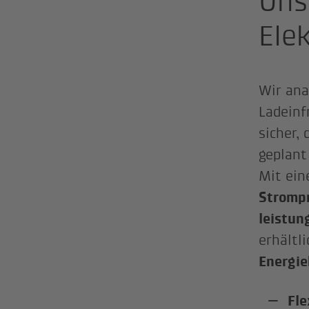
Uns
Ele
Wir ana
Ladeinf
sicher,
geplant
Mit ei
Stromp
leistun
erhältl
Energie
Fle