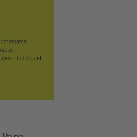
vereinbaren.
beste
nden – individuell