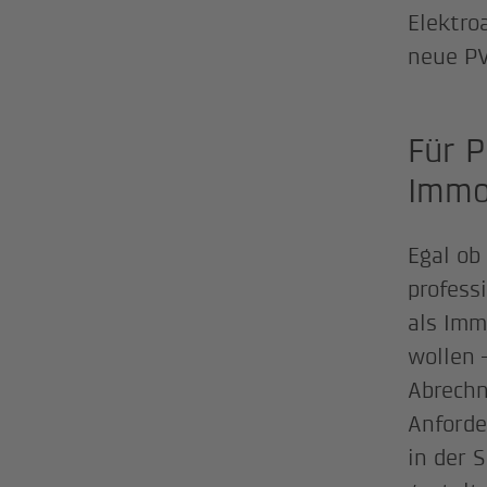
Elektro
neue PV
Für 
Immo
Egal ob
profess
als Imm
wollen
Abrechn
Anford
in der 