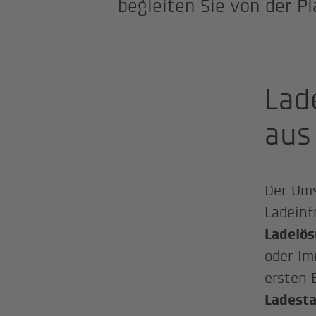
begleiten Sie von der P
Lad
aus
Der Ums
Ladeinf
Ladelös
oder Im
ersten 
Ladesta