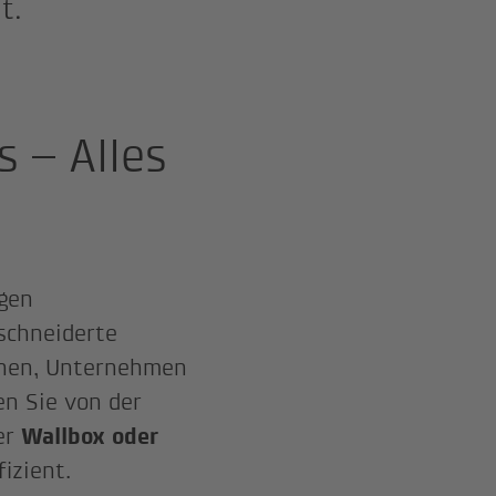
t.
s – Alles
igen
schneiderte
sonen, Unternehmen
en Sie von der
rer
Wallbox oder
fizient.