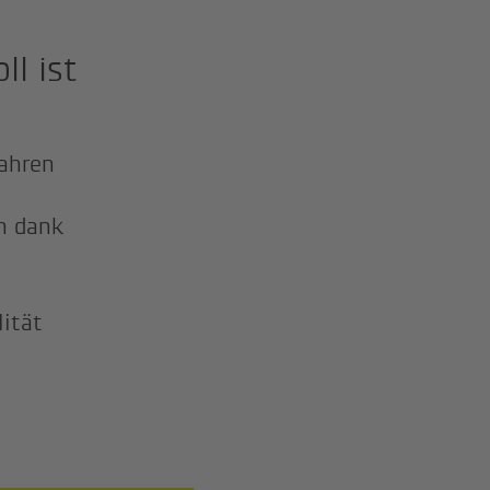
ll ist
fahren
h dank
lität