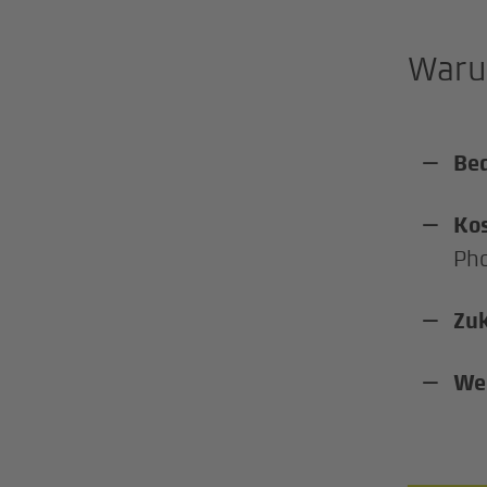
Warum
Be
Ko
Pho
Zuk
Wer