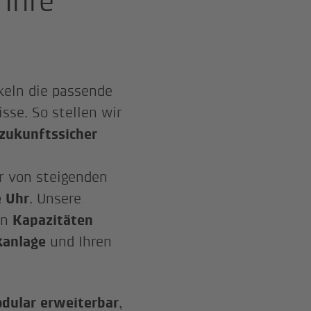
Ihre
keln die passende
sse. So stellen wir
 zukunftssicher
r von steigenden
e Uhr
. Unsere
en
Kapazitäten
kanlage
und Ihren
dular erweiterbar
,