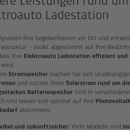
ere Leistungen rund um 
ktroauto Ladestation
lysieren Ihre Gegebenheiten vor Ort und entwic
rastruktur – exakt abgestimmt auf Ihre Bedürfni
 dass Ihre
Elektroauto Ladestation effizient und
 wird.
nem
Stromspeicher
machen Sie sich unabhängige
reisen
und nutzen Ihren
Solarstrom rund um di
gsstarken Batteriespeicher
sind in verschieden
ich und lassen sich optimal auf Ihre
Photovoltai
bedarf
abstimmen.
xibel und zukunftssicher:
Viele Modelle sind
mo