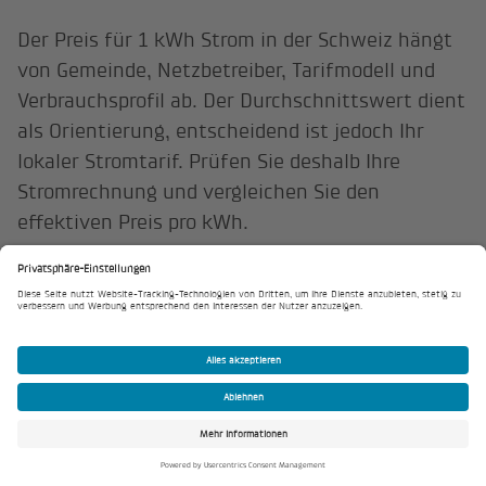
Der Preis für 1 kWh Strom in der Schweiz hängt
von Gemeinde, Netzbetreiber, Tarifmodell und
Verbrauchsprofil ab. Der Durchschnittswert dient
als Orientierung, entscheidend ist jedoch Ihr
lokaler Stromtarif. Prüfen Sie deshalb Ihre
Stromrechnung und vergleichen Sie den
effektiven Preis pro kWh.
Die Strompreise unterscheiden sich, weil
Energiepreis, Netznutzung, Abgaben und lokale
Gebühren je nach Versorgungsgebiet anders
ausfallen. Auch Beschaffung, Infrastruktur und
regionale Rahmenbedingungen spielen eine
Rolle.
Sie können Ihre Stromkosten senken, indem Sie
Ihren Tarif prüfen, den Verbrauch optimieren,