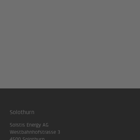
Solothurn
Solstis Energy AG
Westbahnhofstrasse 3
4500 Solothurn