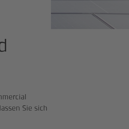
d
mmercial
assen Sie sich