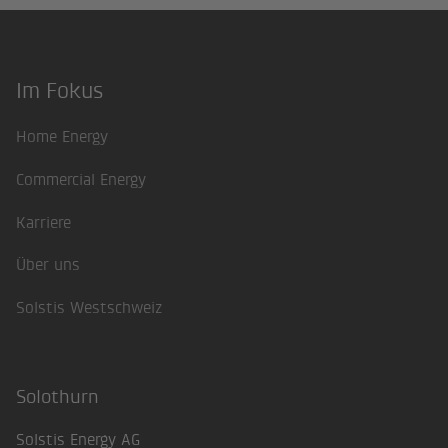
Im Fokus
Footer
Home Energy
Commercial Energy
Karriere
Über uns
Solstis Westschweiz
Solothurn
Solstis Energy AG